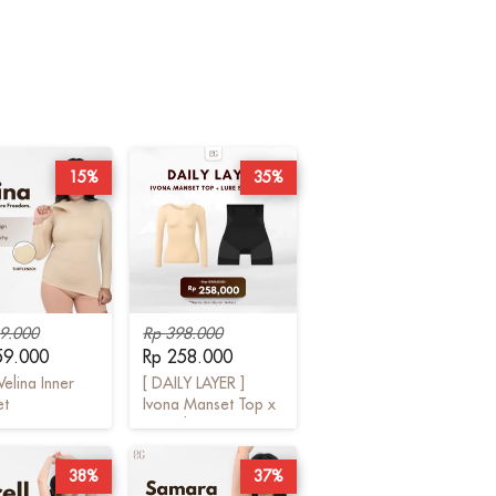
15%
35%
9.000
Rp 398.000
59.000
Rp 258.000
Velina Inner
[ DAILY LAYER ]
et
Ivona Manset Top x
Lure Shapewear
38%
37%