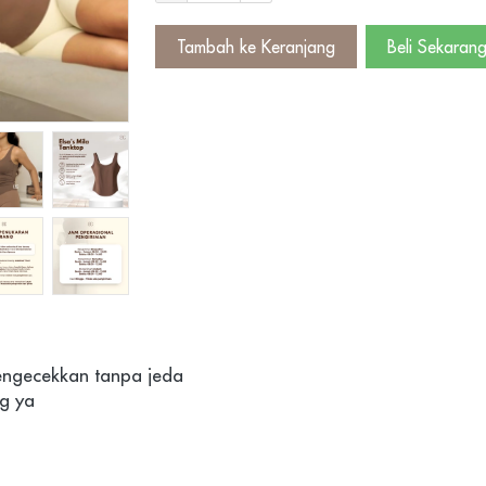
Tambah ke Keranjang
Beli Sekaran
`
`
pengecekkan tanpa jeda
g ya