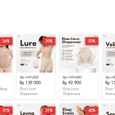
26%
30%
53%
Rp 199.000
Rp 199.000
Rp 18
Rp 139.000
Rp 92.900
Rp 1
nktop
Elsa's Lure
Elsas Liora
Elsas 
Shapewear
Shapewear
Mans
31%
31%
42%