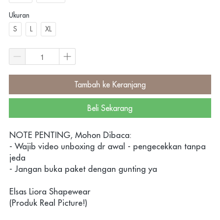
Ukuran
S
L
XL
Tambah ke Keranjang
`
Beli Sekarang
`
NOTE PENTING, Mohon Dibaca:
- Wajib video unboxing dr awal - pengecekkan tanpa 
jeda
- Jangan buka paket dengan gunting ya
Elsas Liora Shapewear
(Produk Real Picture!)