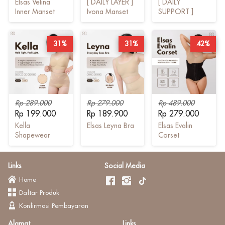
Elsas Velina
[ DAILY LAYER ]
[ DAILY
Inner Manset
Ivona Manset
SUPPORT ]
Top x Lure
Leyna Bra x
Shapewear
Kella
Shapewear
31%
31%
42%
Rp 289.000
Rp 279.000
Rp 489.000
Rp 199.000
Rp 189.900
Rp 279.000
Kella
Elsas Leyna Bra
Elsas Evalin
Shapewear
Corset
Links
Social Media
Home
Daftar Produk
Konfirmasi Pembayaran
Alamat
Links