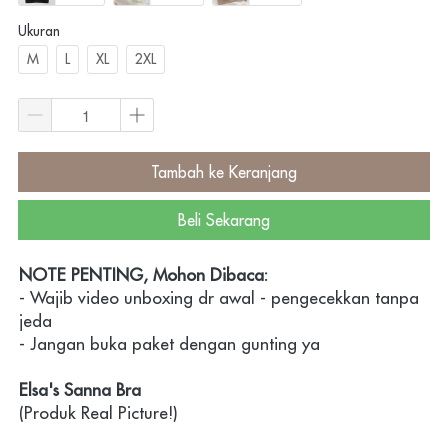
Ukuran
M
L
XL
2XL
Tambah ke Keranjang
`
Beli Sekarang
`
NOTE PENTING, Mohon Dibaca:
- Wajib video unboxing dr awal - pengecekkan tanpa 
jeda
- Jangan buka paket dengan gunting ya
Elsa's Sanna Bra
(Produk Real Picture!)