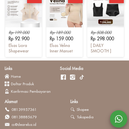
Rp 199.000
Rp 189.000
Rp 508.000
Rp 92.900
Rp 159.000
Rp 298.000
Elsas Liora
Elsas Velina
[ DAILY
Shapewear
Inner Manset
SMOOTH ]
Bree Tanktop
Bra x Nest
Shapewear
Links
Social Media
Home
Daftar Produk
Konfirmasi Pembayaran
Alamat
Links
08139957361
Shopee
08138885679
Tokopedia
cs@dearelsa.id