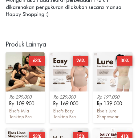
Mungkin akan ada sedikit perbedaan 1-2 cm 
dikarenakan pengukuran dilakukan secara manual
Happy Shopping :) 
Produk Lainnya
63%
26%
30%
Rp 299.000
Rp 229.000
Rp 199.000
Rp 109.900
Rp 169.000
Rp 139.000
Elsa's Mila
Elsa's Easy
Elsa's Lure
Tanktop Bra
Tanktop Bra
Shapewear
53%
15%
41%