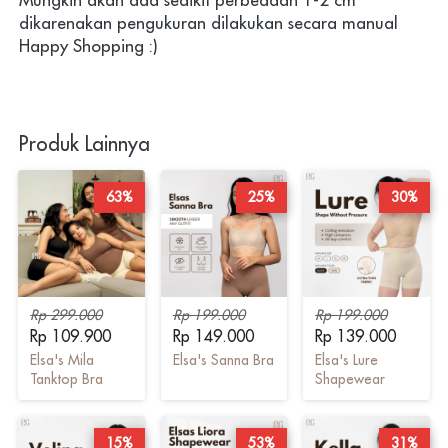
Mungkin akan ada sedikit perbedaan 1-2 cm 
dikarenakan pengukuran dilakukan secara manual
Happy Shopping :) 
Produk Lainnya
63%
25%
30%
Rp 299.000
Rp 199.000
Rp 199.000
Rp 109.900
Rp 149.000
Rp 139.000
Elsa's Mila
Elsa's Sanna Bra
Elsa's Lure
Tanktop Bra
Shapewear
15%
53%
31%