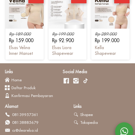
Rp 189.000
Rp 199.000
Rp 289.000
Rp 159.000
Rp 92.900
Rp 199.000
Elsas Velina
Elsas Liora
Kella
Inner Manset
Shapewear
Shapewear
Links
Social Media
Home
Daftar Produk
Konfirmasi Pembayaran
Alamat
Links
08139957361
Shopee
08138885679
Tokopedia
cs@dearelsa.id