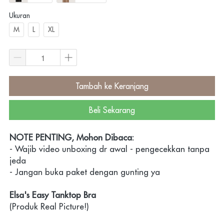
Ukuran
M
L
XL
Tambah ke Keranjang
`
Beli Sekarang
`
NOTE PENTING, Mohon Dibaca:
- Wajib video unboxing dr awal - pengecekkan tanpa 
jeda
- Jangan buka paket dengan gunting ya
Elsa's Easy Tanktop Bra
(Produk Real Picture!)