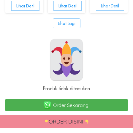
`
Lihat Detil
`
Lihat Detil
`
Lihat Detil
`
Lihat Lagi
Produk tidak ditemukan
Order Sekarang
`
ORDER DISINI 