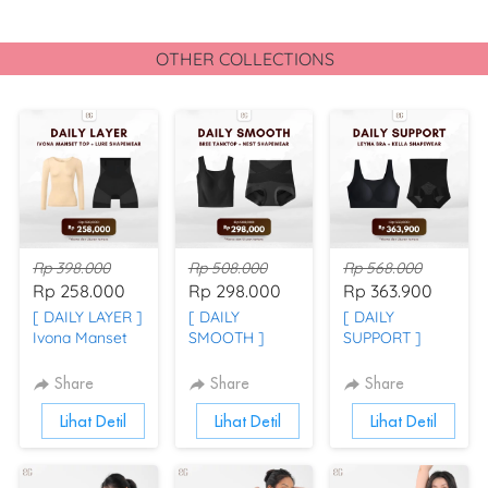
OTHER COLLECTIONS
Rp 398.000
Rp 508.000
Rp 568.000
Rp 258.000
Rp 298.000
Rp 363.900
[ DAILY LAYER ]
[ DAILY
[ DAILY
Ivona Manset
SMOOTH ]
SUPPORT ]
Top x Lure
Bree Tanktop
Leyna Bra x
Shapewear
Bra x Nest
Kella
Share
Share
Share
Shapewear
Shapewear
`
Lihat Detil
`
Lihat Detil
`
Lihat Detil