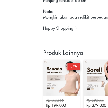
Panjang tanktop: 66 cm

Note:
Mungkin akan ada sedikit perbedaa
Happy Shopping :)
Produk Lainnya
34%
Rp 305.000
Rp 620.000
Rp 199.000
Rp 379.000