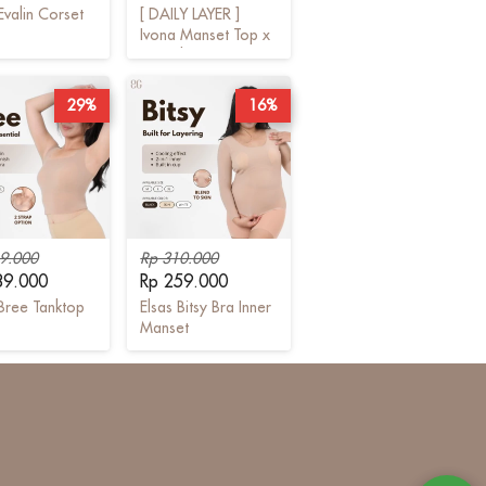
Evalin Corset
[ DAILY LAYER ]
Ivona Manset Top x
Lure Shapewear
29%
16%
9.000
Rp 310.000
89.000
Rp 259.000
 Bree Tanktop
Elsas Bitsy Bra Inner
Manset