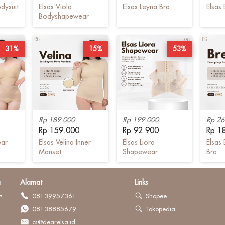
odysuit
Elsas Viola
Elsas Leyna Bra
Elsas 
Bodyshapewear
31%
15%
53%
Rp 189.000
Rp 199.000
Rp 26
Rp 159.000
Rp 92.900
Rp 1
ear
Elsas Velina Inner
Elsas Liora
Elsas
Manset
Shapewear
Bra
a
Alamat
Links
08139957361
Shopee
08138885679
Tokopedia
cs@dearelsa.id