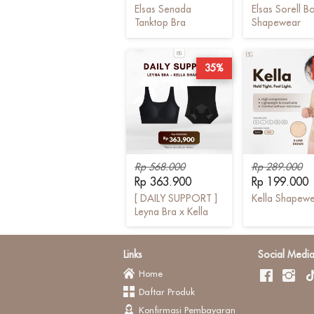
Elsas Senada
Elsas Sorell B
Tanktop Bra
Shapewear
35%
Rp 568.000
Rp 289.000
Rp 363.900
Rp 199.000
[ DAILY SUPPORT ]
Kella Shapew
Leyna Bra x Kella
Shapewear
Links
Social Medi
Home
Daftar Produk
Konfirmasi Pembayaran