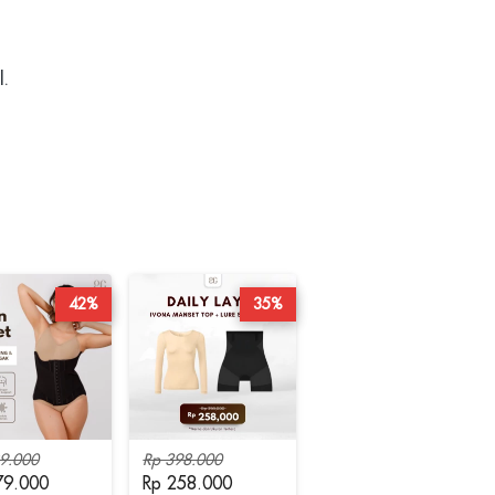


42%
35%
9.000
Rp 398.000
79.000
Rp 258.000