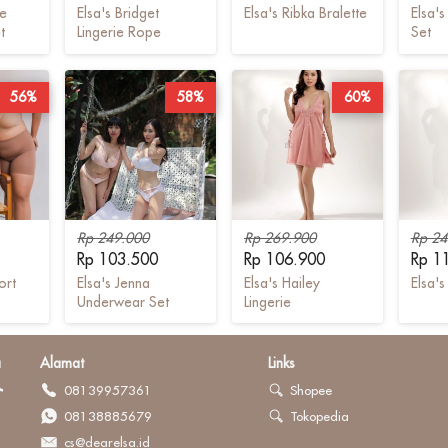
ne
Elsa's Bridget
Elsa's Ribka Bralette
Elsa'
t
Lingerie Rope
Set
56%
58%
60%
Rp 249.000
Rp 269.900
Rp 24
Rp 103.500
Rp 106.900
Rp 1
ort
Elsa's Jenna
Elsa's Hailey
Elsa's
Underwear Set
Lingerie
a
Alamat
Links
08139957361
Shopee
08138885679
Tokopedia
cs@dearelsa.id