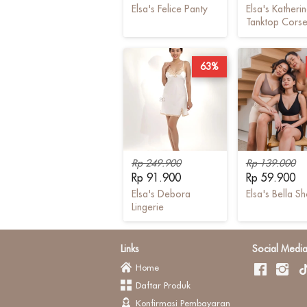
Elsa's Felice Panty
Elsa's Katheri
Tanktop Corse
63%
Rp 249.900
Rp 139.000
Rp 91.900
Rp 59.900
Elsa's Debora
Elsa's Bella Sh
Lingerie
Links
Social Medi
Home
Daftar Produk
Konfirmasi Pembayaran