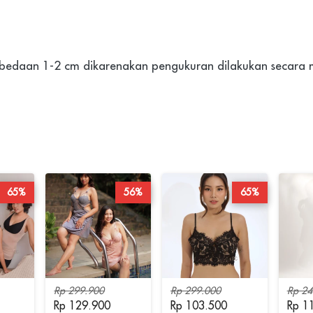
erbedaan 1-2 cm dikarenakan pengukuran dilakukan secara
65%
56%
65%
Rp 299.900
Rp 299.000
Rp 24
Rp 129.900
Rp 103.500
Rp 1