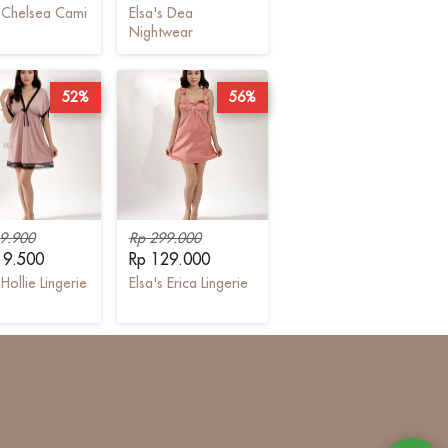
s Chelsea Cami
Elsa's Dea
Nightwear
52%
56%
9.900
Rp 299.000
19.500
Rp 129.000
 Hollie Lingerie
Elsa's Erica Lingerie