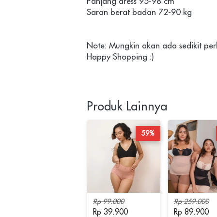
Panjang dress 95-98 cm
Saran berat badan 72-90 kg
Note: Mungkin akan ada sedikit p
Happy Shopping :)
Produk Lainnya
59%
Rp 99.000
Rp 259.000
Rp 39.900
Rp 89.900