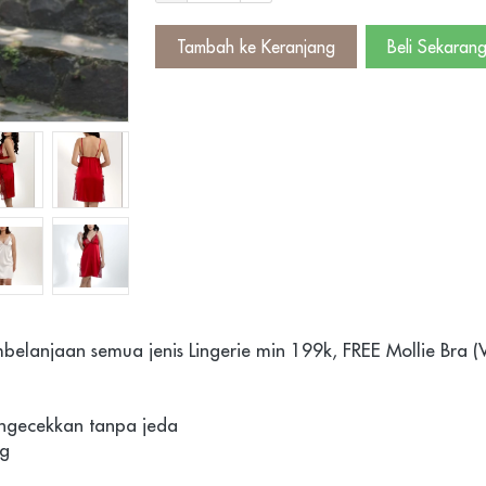
Tambah ke Keranjang
Beli Sekaran
`
`
mbelanjaan semua jenis Lingerie min 199k, FREE Mollie Bra (
engecekkan tanpa jeda
ng