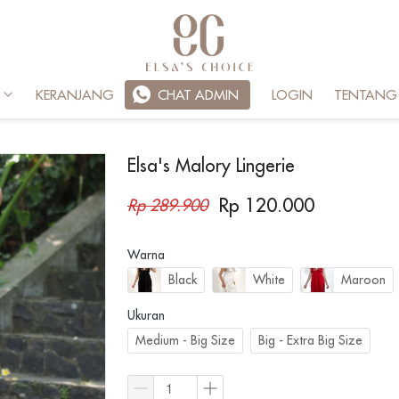
KERANJANG
`
CHAT ADMIN
LOGIN
TENTANG
Elsa's Malory Lingerie
Rp 120.000
Rp 289.900
Warna
Black
White
Maroon
Ukuran
Medium - Big Size
Big - Extra Big Size