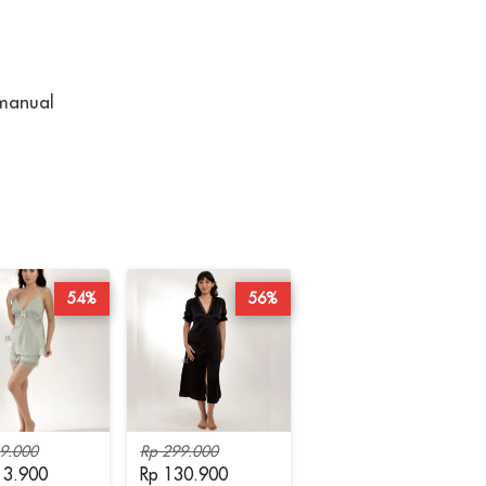
 manual
54%
56%
9.000
Rp 299.000
13.900
Rp 130.900