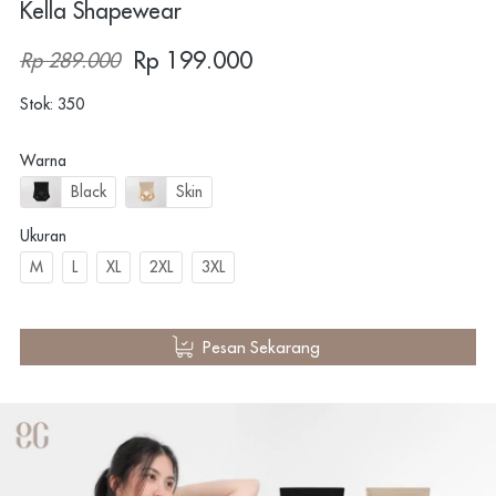
Kella Shapewear
Rp 199.000
Rp 289.000
Stok: 350
Warna
Black
Skin
Ukuran
M
L
XL
2XL
3XL
`
Pesan Sekarang