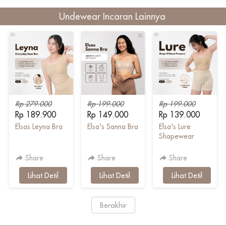
Undewear Incaran Lainnya 
Rp 279.000
Rp 199.000
Rp 199.000
Rp 189.900
Rp 149.000
Rp 139.000
Elsas Leyna Bra
Elsa's Sanna Bra
Elsa's Lure
Shapewear
Share
Share
Share
`
Lihat Detil
`
Lihat Detil
`
Lihat Detil
`
Berakhir