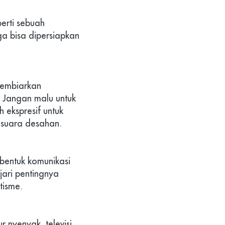
rti sebuah 
a bisa dipersiapkan 
embiarkan 
Jangan malu untuk 
ekspresif untuk 
suara desahan.
entuk komunikasi 
ari pentingnya 
tisme.
nyenyak, televisi 