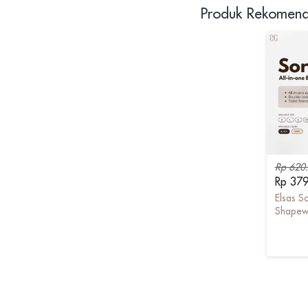
Produk Rekomend
Rp 620
Rp 37
Elsas So
Shapew