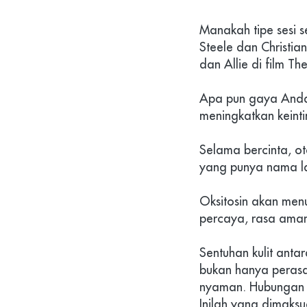
Manakah tipe sesi s
Steele dan Christia
dan Allie di film T
Apa pun gaya Anda,
meningkatkan keinti
Selama bercinta, ot
yang punya nama la
Oksitosin akan men
percaya, rasa aman,
Sentuhan kulit ant
bukan hanya peras
nyaman. Hubungan b
Inilah yang dimaksu