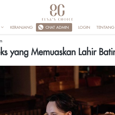
KERANJANG
`
CHAT ADMIN
LOGIN
TENTANG
pm
ks yang Memuaskan Lahir Bati