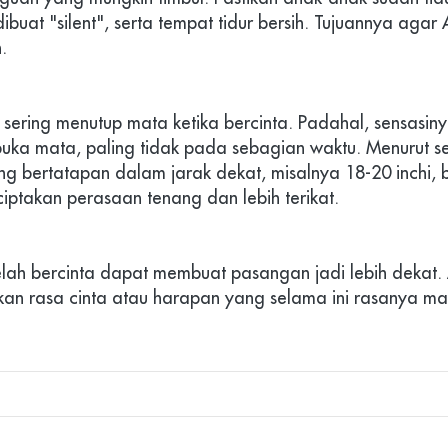
ibuat "silent", serta tempat tidur bersih. Tujuannya agar
.
sering menutup mata ketika bercinta. Padahal, sensasin
buka mata, paling tidak pada sebagian waktu. Menurut seb
ng bertatapan dalam jarak dekat, misalnya 18-20 inchi, b
iptakan perasaan tenang dan lebih terikat.
elah bercinta dapat membuat pasangan jadi lebih dekat.
an rasa cinta atau harapan yang selama ini rasanya malu