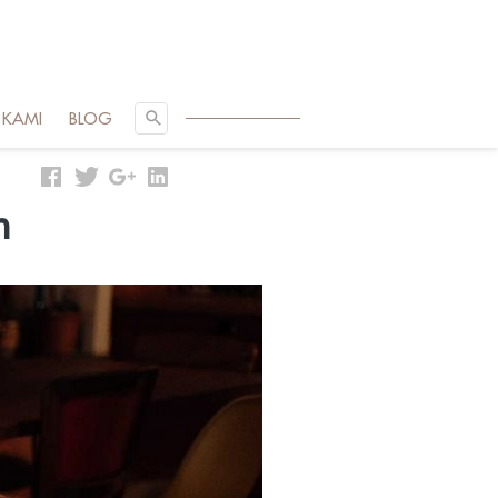
SEARCH
 KAMI
BLOG
n