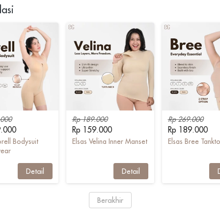
asi
.000
Rp 189.000
Rp 269.000
9.000
Rp 159.000
Rp 189.000
rell Bodysuit
Elsas Velina Inner Manset
Elsas Bree Tankt
ear
`
Detail
`
Detail
`
`
Berakhir