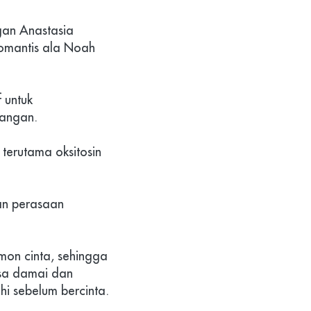
gan Anastasia 
romantis ala Noah 
untuk 
sangan.
erutama oksitosin 
n perasaan 
on cinta, sehingga 
a damai dan 
 sebelum bercinta. 