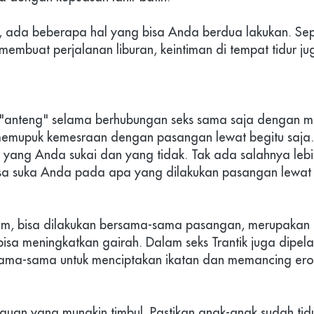
 ada beberapa hal yang bisa Anda berdua lakukan. Sepe
embuat perjalanan liburan, keintiman di tempat tidur jug
u "anteng" selama berhubungan seks sama saja dengan m
emupuk kemesraan dengan pasangan lewat begitu saja. 
ang Anda sukai dan yang tidak. Tak ada salahnya lebih 
a suka Anda pada apa yang dilakukan pasangan lewat 
m, bisa dilakukan bersama-sama pasangan, merupakan b
bisa meningkatkan gairah. Dalam seks Trantik juga dipelaj
ama-sama untuk menciptakan ikatan dan memancing ero
guan yang mungkin timbul. Pastikan anak-anak sudah tidur 