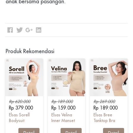
anak bersama pasangan. 
Produk Rekomendasi
Rp 620.000
Rp 189.000
Rp 269.000
Rp 379.000
Rp 159.000
Rp 189.000
Elsas Sorell
Elsas Velina
Elsas Bree
Bodysuit
Inner Manset
Tanktop Bra
Shapewear
`
Detail
`
Detail
`
Detail