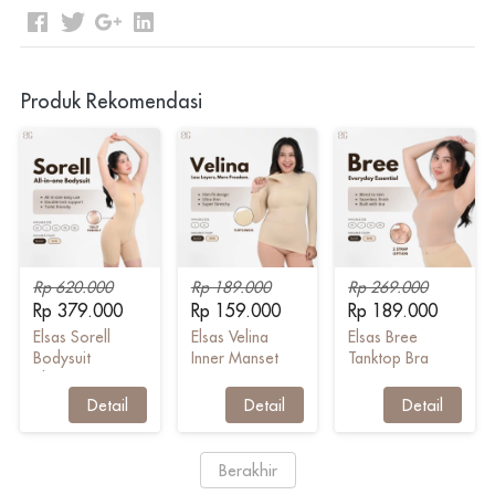
Produk Rekomendasi
Rp 620.000
Rp 189.000
Rp 269.000
Rp 379.000
Rp 159.000
Rp 189.000
Elsas Sorell
Elsas Velina
Elsas Bree
Bodysuit
Inner Manset
Tanktop Bra
Shapewear
`
Detail
`
Detail
`
Detail
`
Berakhir