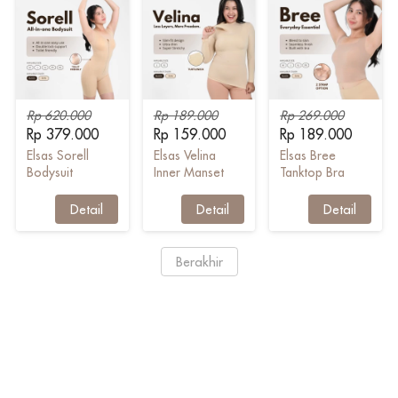
Rp 620.000
Rp 189.000
Rp 269.000
Rp 379.000
Rp 159.000
Rp 189.000
Elsas Sorell
Elsas Velina
Elsas Bree
Bodysuit
Inner Manset
Tanktop Bra
Shapewear
`
Detail
`
Detail
`
Detail
`
Berakhir
Links
Social Media
Home
Daftar Produk
Konfirmasi Pembayaran