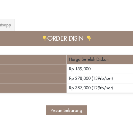
atsapp
ORDER DISINI 
Harga Setelah Diskon
Rp 159,000
Rp 278,000 (139rb/set)
Rp 387,000 (129rb/set)
`
Pesan Sekarang