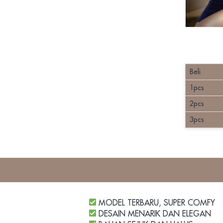
Beli
1pcs
2pcs
3pcs
 MODEL TERBARU, SUPER COMFY
 DESAIN MENARIK DAN ELEGAN