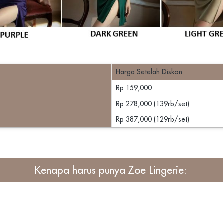
Harga Setelah Diskon
Rp 159,000
Rp 278,000 (139rb/set)
Rp 387,000 (129rb/set)
Kenapa harus punya
 Zoe Lingerie
: 