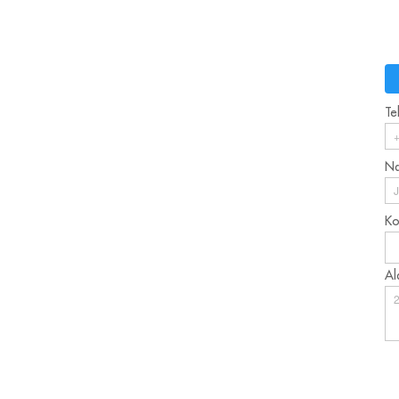
Te
N
Ko
Al