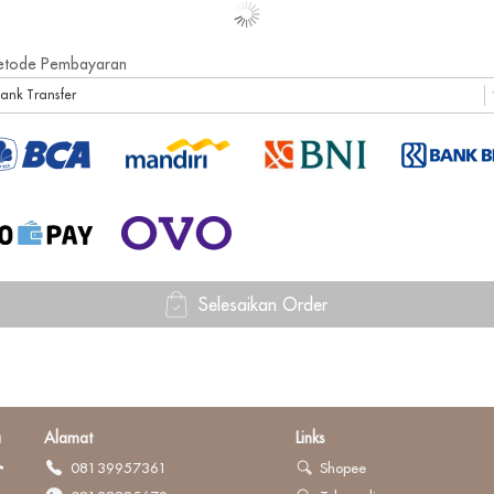
tode Pembayaran
ank Transfer
Selesaikan Order
`
a
Alamat
Links
08139957361
Shopee