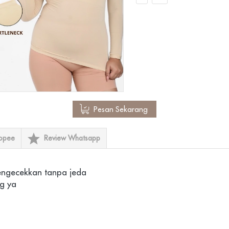
`
Pesan Sekarang
opee
Review Whatsapp
engecekkan tanpa jeda

g ya
