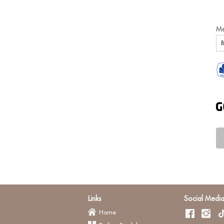
Me
B
Links
Social Medi
Home