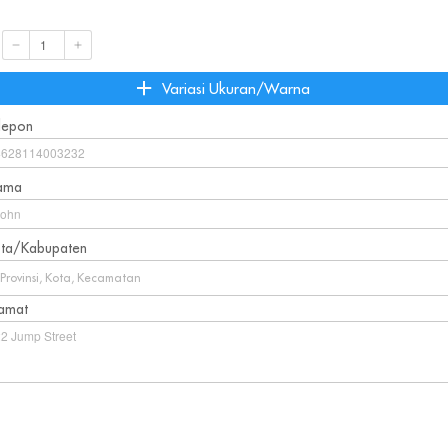
`
Variasi Ukuran/Warna
lepon
ama
ta/Kabupaten
Provinsi, Kota, Kecamatan
amat