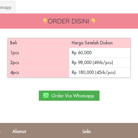
atsapp
ORDER DISINI 
Beli
Harga Setelah Diskon
1pcs
Rp 60,000
2pcs
Rp 98,000 (49rb/pcs)
4pcs
Rp 180,000 (45rb/pcs)
`
Order Via Whatsapp
a
Alamat
Links