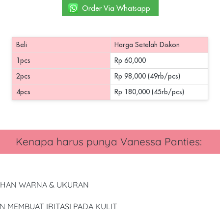
`
Order Via Whatsapp
Beli
Harga Setelah Diskon
1pcs
Rp 60,000
2pcs
Rp 98,000 (49rb/pcs)
4pcs
Rp 180,000 (45rb/pcs)
Kenapa harus punya
 Vanessa Panties
: 
LIHAN WARNA & UKURAN
 MEMBUAT IRITASI PADA KULIT