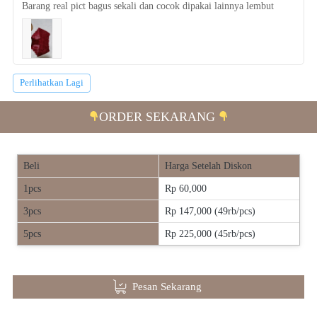
Barang real pict bagus sekali dan cocok dipakai lainnya lembut
Perlihatkan Lagi
`
ORDER SEKARANG 
Beli
Harga Setelah Diskon
1pcs
Rp 60,000
3pcs
Rp 147,000 (49rb/pcs)
5pcs
Rp 225,000 (45rb/pcs)
Pesan Sekarang
`