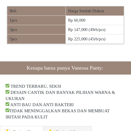
Beli
Harga Setelah Diskon
1pcs
Rp 60,000
3pcs
Rp 147,000 (49rb/pcs)
5pcs
Rp 225,000 (45rb/pcs)
Kenapa harus punya
 Vanessa Panty
: 
 TREND TERBARU, SEKSI
 DESAIN CANTIK DAN BANYAK PILIHAN WARNA & 
UKURAN
 ANTI BAU DAN ANTI BAKTERI
TIDAK MENINGGALKAN BEKAS DAN MEMBUAT 
IRITASI PADA KULIT