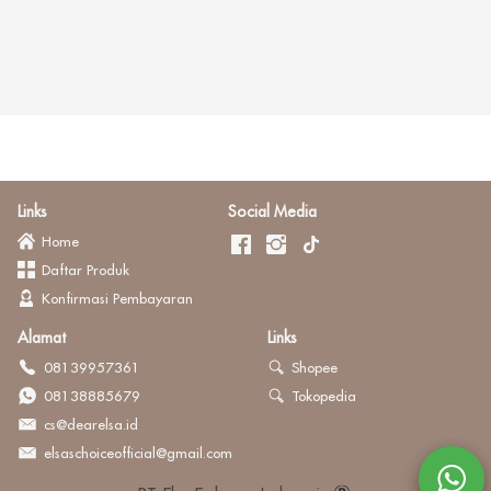
Links
Social Media
Home
Daftar Produk
Konfirmasi Pembayaran
Alamat
Links
08139957361
Shopee
08138885679
Tokopedia
cs@dearelsa.id
elsaschoiceofficial@gmail.com