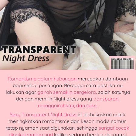
Romantisme dalam hubungan
 merupakan dambaan 
bagi setiap pasangan. Berbagai cara pasti kamu 
lakukan agar 
gairah semakin bergelora
, salah satunya 
dengan memilih Night dress yang
transparan, 
menggairahkan, dan seksi.
Sexy Transparent Night Dress 
ini dikhususkan untuk 
meningkatkan romantisme dan kesan modis namun 
tetap nyaman saat digunakan, sehingga 
sangat cocok 
dipakai malam hari
 ketika sedang berdua dengan si 