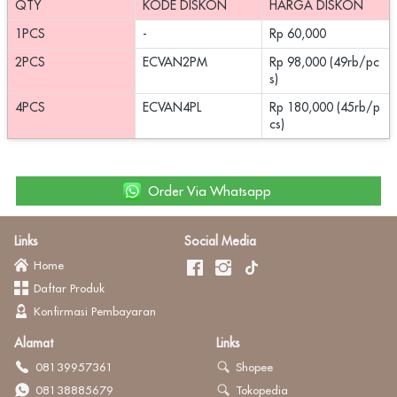
QTY
KODE DISKON
HARGA DISKON
1PCS
-
Rp 60,000
2PCS
ECVAN2PM
Rp 98,000 (49rb/pc
s)
4PCS
ECVAN4PL
Rp 180,000 (45rb/p
cs)
`
Order Via Whatsapp
Links
Social Media
Home
Daftar Produk
Konfirmasi Pembayaran
Alamat
Links
08139957361
Shopee
08138885679
Tokopedia