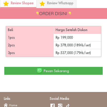
Review Shopee
Review Whatsapp
ORDER DISINI 
Beli
Harga Setelah Diskon
1pcs
Rp 199,000
2pcs
Rp 378,000 (189rb/set)
3pcs
Rp 537,000 (179rb/set)
`
Pesan Sekarang
Links
Social Media
Home