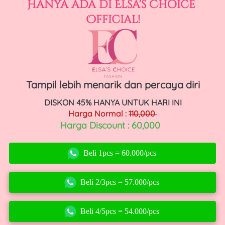
Hanya ada di Elsa's Choice 
Official!
Tampil lebih menarik dan percaya diri
DISKON 45% HANYA UNTUK HARI INI
Harga Normal : 
110,000 
Harga Discount : 60,000 
Beli 1pcs = 60.000/pcs
`
Beli 2/3pcs = 57.000/pcs
`
Beli 4/5pcs = 54.000/pcs
`