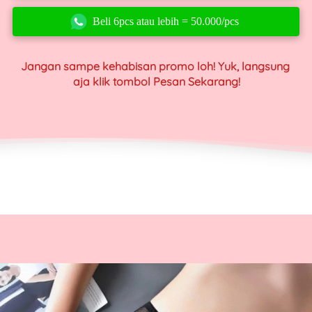
Beli 6pcs atau lebih = 50.000/pcs
`
Jangan sampe kehabisan promo loh! Yuk, langsung 
aja klik tombol Pesan Sekarang!