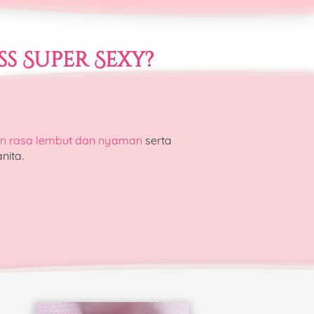
s Super Sexy?
n rasa lembut dan nyaman
 serta 
nita.