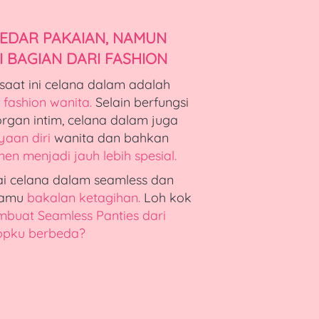
EDAR PAKAIAN, NAMUN 
 BAGIAN DARI FASHION
Tidak bisa dihindari, saat ini celana dalam adalah 
 fashion wanita. 
Selain berfungsi 
menjaga kebersihan organ intim, celana dalam juga 
aan diri
 wanita dan bahkan 
en menjadi jauh lebih spesial.
 celana dalam seamless dan 
kamu 
bakalan ketagihan.
Loh kok 
uat Seamless Panties dari 
opku berbeda?