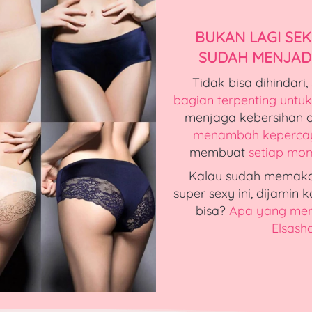
BUKAN LAGI SEK
SUDAH MENJADI
bagian terpenting untuk
menambah kepercay
membuat 
setiap mom
Kalau sudah memakai
super sexy ini, dijamin 
bisa? 
Apa yang memb
Elsash