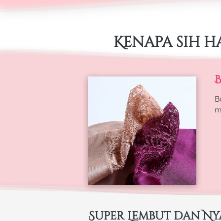
Kenapa sih h
B
B
m
Super Lembut dan N