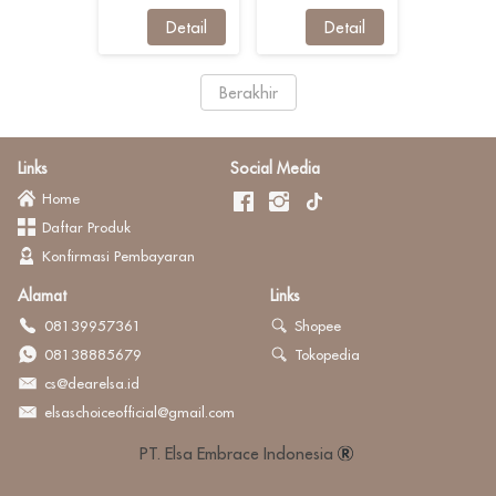
`
Detail
`
Detail
`
Berakhir
Links
Social Media
Home
Daftar Produk
Konfirmasi Pembayaran
Alamat
Links
08139957361
Shopee
08138885679
Tokopedia
cs@dearelsa.id
elsaschoiceofficial@gmail.com
PT. Elsa Embrace Indonesia 