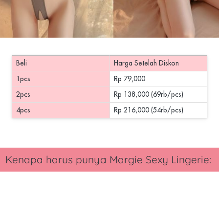
Beli
Harga Setelah Diskon
1pcs
Rp 79,000
2pcs
Rp 138,000 (69rb/pcs)
4pcs
Rp 216,000 (54rb/pcs)
Kenapa harus punya
 Margie Sexy Lingerie
: 