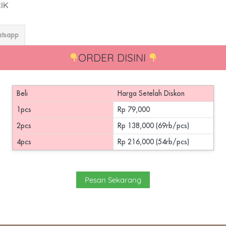
IK
atsapp
ORDER DISINI 
Beli
Harga Setelah Diskon
1pcs
Rp 79,000
2pcs
Rp 138,000 (69rb/pcs)
4pcs
Rp 216,000 (54rb/pcs)
`
Pesan Sekarang