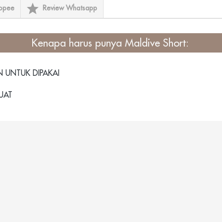
opee
Review Whatsapp
Kenapa harus punya
Maldive Short
: 
UNTUK DIPAKAI
UAT