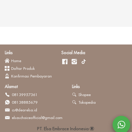
Links
Social Media
Home
Daftar Produk
Konfirmasi Pembayaran
Alamat
Links
08139957361
Shopee
08138885679
Tokopedia
cs@dearelsa.id
elsaschoiceofficial@gmail.com
PT. Elsa Embrace Indonesia 