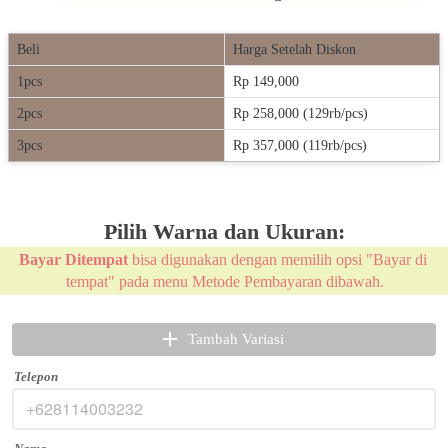
Beli
Harga Setelah Diskon
1pcs
Rp 149,000
2pcs
Rp 258,000 (129rb/pcs)
3pcs
Rp 357,000 (119rb/pcs)
Pilih Warna dan Ukuran:
Bayar Ditempat
 bisa digunakan dengan memilih opsi "Bayar di 
tempat" pada menu Metode Pembayaran dibawah.
Tambah Variasi
`
Telepon