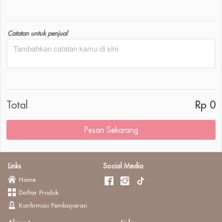
Catatan untuk penjual
Total
Rp 0
Pesan Sekarang
`
Links
Social Media
Home
Daftar Produk
Konfirmasi Pembayaran