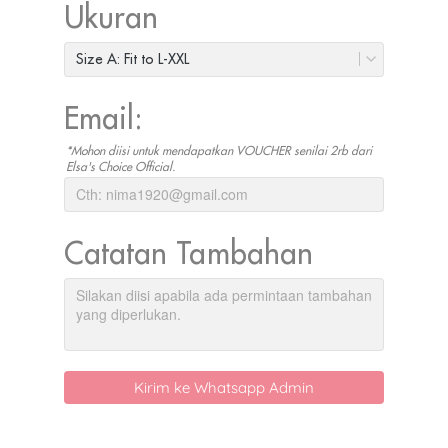
Ukuran
Size A: Fit to L-XXL
Email:
*Mohon diisi untuk mendapatkan VOUCHER senilai 2rb dari
Elsa's Choice Official.
Catatan Tambahan
`
Kirim ke Whatsapp Admin