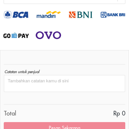
Catatan untuk penjual
Total
Rp 0
Pesan Sekarang
`