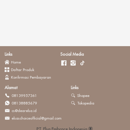
Links
Social Media
Home
Daftar Produk
Konfirmasi Pembayaran
Alamat
Links
08139957361
Shopee
08138885679
Tokopedia
cs@dearelsa.id
elsaschoiceofficial@gmail.com
PT. Elsa Embrace Indonesia 