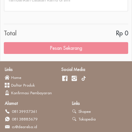
Total
Rp 0
Pesan Sekarang
`
Links
Social Media
Home
Daftar Produk
Konfirmasi Pembayaran
Alamat
Links
08139957361
Shopee
08138885679
Tokopedia
cs@dearelsa.id