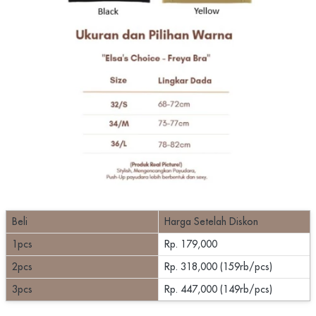
Beli
Harga Setelah Diskon
1pcs
Rp. 179,000
2pcs
Rp. 318,000 (159rb/pcs)
3pcs
Rp. 447,000 (149rb/pcs)