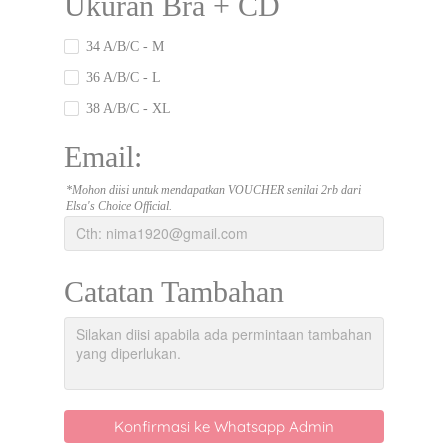
Ukuran Bra + CD
34 A/B/C - M
36 A/B/C - L
38 A/B/C - XL
Email:
*Mohon diisi untuk mendapatkan VOUCHER senilai 2rb dari
Elsa's Choice Official.
Catatan Tambahan
Konfirmasi ke Whatsapp Admin
`