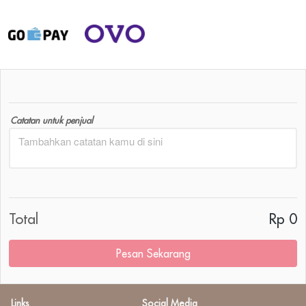
Catatan untuk penjual
Total
Rp 0
Pesan Sekarang
`
Links
Social Media