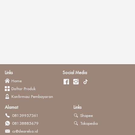
Links
Social Media
Home
Daftar Produk
Konfirmasi Pembayaran
Alamat
Links
08139957361
Shopee
08138885679
Tokopedia
cs@dearelsa.id