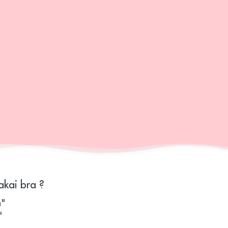
kai bra ?
h"
"