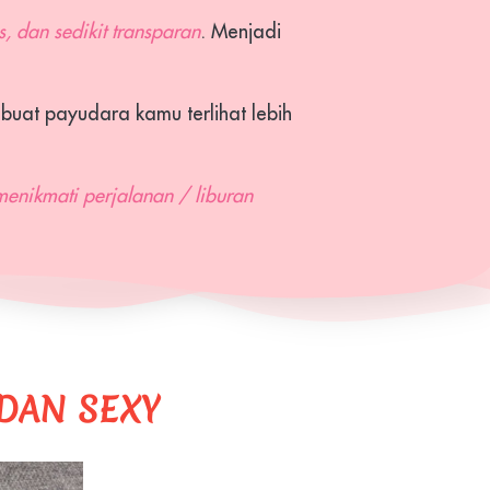
s, dan sedikit transparan
. Menjadi 
uat payudara kamu terlihat lebih 
menikmati perjalanan / liburan 
 DAN SEXY