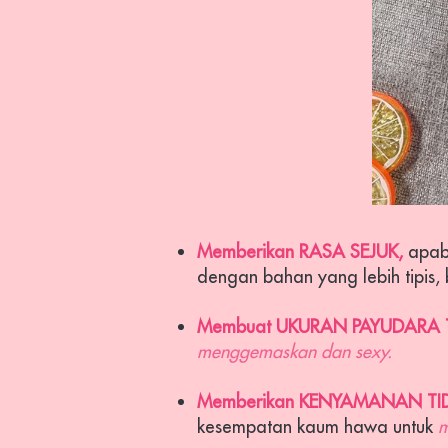
Memberikan RASA SEJUK, 
apab
dengan bahan yang lebih tipis,
Membuat UKURAN PAYUDARA 
menggemaskan dan sexy.
Memberikan
KENYAMANAN TI
kesempatan kaum hawa untuk 
m