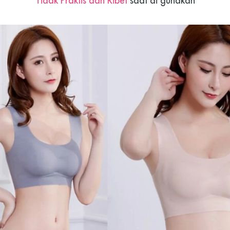
"
Tidak Praktis dan Ribet 
saat di gunakan"