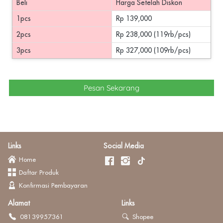
Beli
Harga Setelah Diskon
1pcs
Rp 139,000
2pcs
Rp 238,000 (119rb/pcs)
3pcs
Rp 327,000 (109rb/pcs)
`
Pesan Sekarang
Links
Social Media
Home
Daftar Produk
Konfirmasi Pembayaran
Alamat
Links
08139957361
Shopee