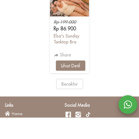
Rp 199.000
Rp 86.900
Elsa's Sunday
Tanktop Bra
Share
`
Lihat Detil
`
Berakhir
Links
Social Media
Home
Daftar Produk
Konfirmasi Pembayaran