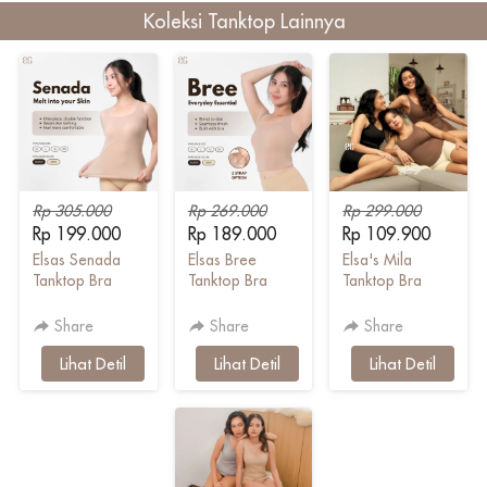
Koleksi Tanktop Lainnya
Rp 305.000
Rp 269.000
Rp 299.000
Rp 199.000
Rp 189.000
Rp 109.900
Elsas Senada
Elsas Bree
Elsa's Mila
Tanktop Bra
Tanktop Bra
Tanktop Bra
Share
Share
Share
`
Lihat Detil
`
Lihat Detil
`
Lihat Detil