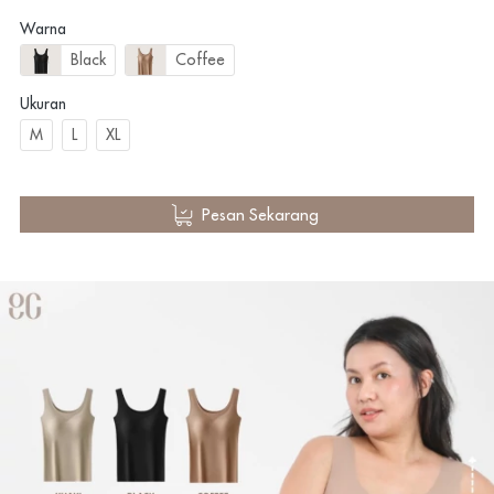
Warna
Black
Coffee
Ukuran
M
L
XL
`
Pesan Sekarang