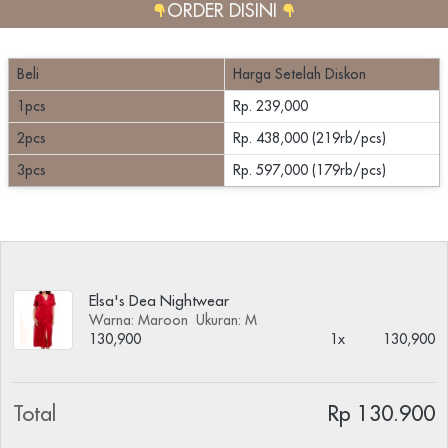
ORDER DISINI 
Beli
Harga Setelah Diskon
1pcs
Rp. 239,000
2pcs
Rp. 438,000 (219rb/pcs)
3pcs
Rp. 597,000 (179rb/pcs)
Elsa's Dea Nightwear
Warna: Maroon
Ukuran: M
130,900
1x
130,900
Total
Rp 130.900