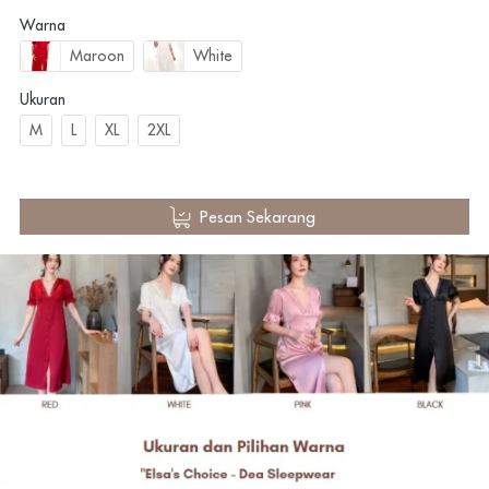
Warna
Maroon
White
Ukuran
M
L
XL
2XL
`
Pesan Sekarang