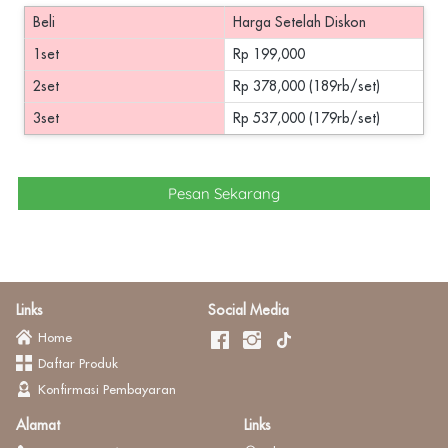
Beli
Harga Setelah Diskon
1set
Rp 199,000
2set
Rp 378,000 (189rb/set)
3set
Rp 537,000 (179rb/set)
`
Pesan Sekarang
Links
Social Media
Home
Daftar Produk
Konfirmasi Pembayaran
Alamat
Links