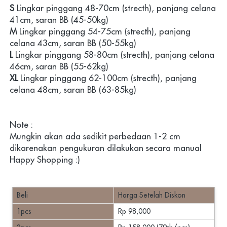
S 
Lingkar pinggang 48-70cm (strecth), panjang celana 
41cm, saran BB (45-50kg)
M 
Lingkar pinggang 54-75cm (strecth), panjang 
celana 43cm, saran BB (50-55kg)
L 
Lingkar pinggang 
58-80cm 
(strecth), panjang celana 
46cm, saran BB (55-62kg)
XL
Lingkar pinggang 62-100cm (strecth), panjang 
celana 48cm, saran BB (63-85kg)
Note :
Mungkin akan ada sedikit perbedaan 1-2 cm 
dikarenakan pengukuran dilakukan secara manual
Happy Shopping :)
Beli
Harga Setelah Diskon
1pcs
Rp 98,000