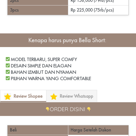
2pcs
Rp 158,000 (79rb/pcs)
3pcs
Rp 225,000 (75rb/pcs)
Kenapa harus punya
 Bella Short
: 
 MODEL TERBARU, SUPER COMFY
 DESAIN SIMPLE DAN ELAGAN
 BAHAN LEMBUT DAN NYAMAN
 PILIHAN WARNA YANG COMFORTABLE
Review Shopee
Review Whatsapp
ORDER DISINI 
Beli
Harga Setelah Diskon