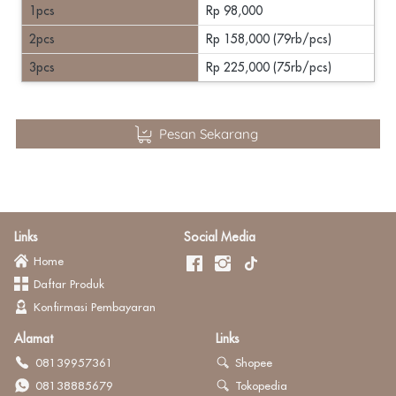
1pcs
Rp 98,000
2pcs
Rp 158,000 (79rb/pcs)
3pcs
Rp 225,000 (75rb/pcs)
`
Pesan Sekarang
Links
Social Media
Home
Daftar Produk
Konfirmasi Pembayaran
Alamat
Links
08139957361
Shopee
08138885679
Tokopedia