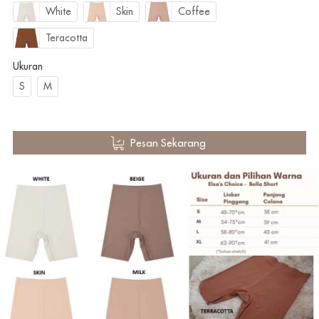
White
Skin
Coffee
Teracotta
Ukuran
S
M
`
Pesan Sekarang